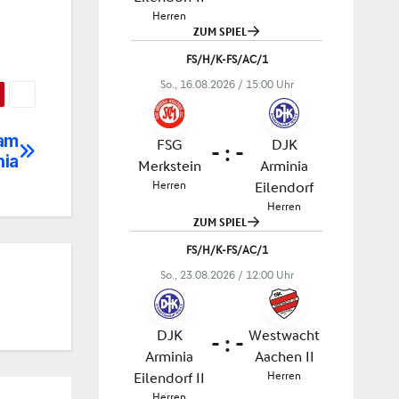
 am
nia