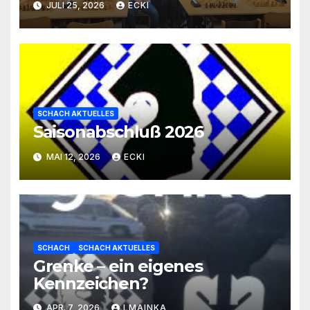
JULI 25, 2026
ECKI
SCHACH AKTUELLES
Saisonabschluß 2026
MAI 12, 2026
ECKI
SCHACH
SCHACH AKTUELLES
Grenke – ein eigenes
Kennzeichen?
APR. 7, 2026
LMAINKA