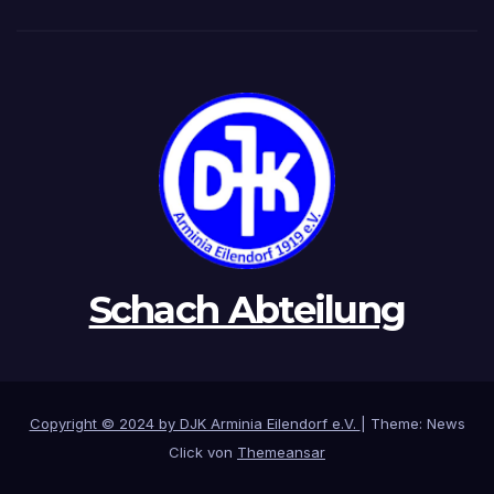
Schach Abteilung
Copyright © 2024 by DJK Arminia Eilendorf e.V.
|
Theme: News
Click von
Themeansar