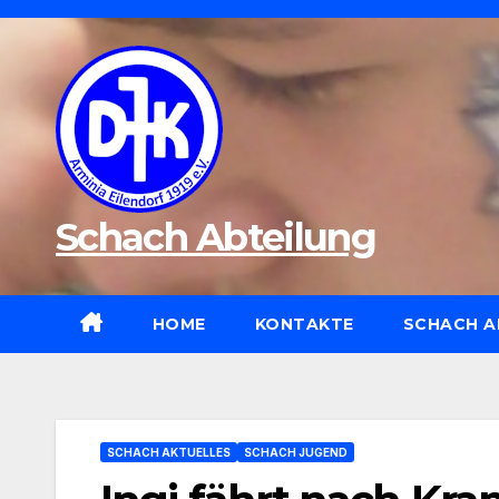
Zum
Inhalt
wechseln
Schach Abteilung
HOME
KONTAKTE
SCHACH A
SCHACH AKTUELLES
SCHACH JUGEND