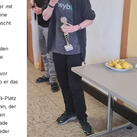
er mit
ine
nscht
 den
ei
 vor
b er das
i-Platz
in, der
nen
hade
eder