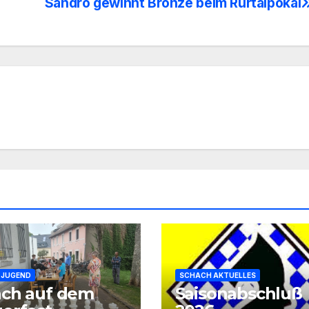
Sandro gewinnt Bronze beim Rurtalpokal
 JUGEND
SCHACH AKTUELLES
ach auf dem
Saisonabschluß