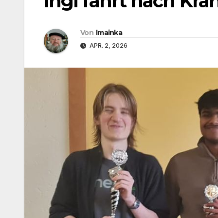
Ingi fährt nach Kran
Von
lmainka
APR. 2, 2026