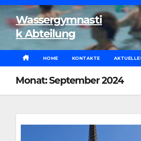
Zum
Inhalt
Wassergymnasti
wechseln
k Abteilung
HOME
KONTAKTE
AKTUELLE
Monat:
September 2024