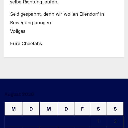
selbe Richtung laufen.
Seid gespannt, denn wir wollen Eilendorf in
Bewegung bringen.
Vollgas
Eure Cheetahs
August 2026
M
D
M
D
F
S
S
1
2