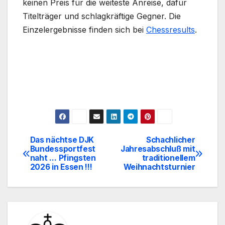
keinen Preis für die weiteste Anreise, dafür
Titelträger und schlagkräftige Gegner. Die
Einzelergebnisse finden sich bei
Chessresults
.
Das nächtse DJK
Schachlicher
Beitragsnavigation
Bundessportfest
Jahresabschluß mit
naht … Pfingsten
traditionellem
2026 in Essen !!!
Weihnachtsturnier