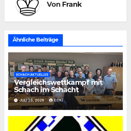
Von
Frank
Ähnliche Beiträge
SCHACH AKTUELLES
Vergleichswettkampf mit
Schach im Schacht
JULI 25, 2026
ECKI